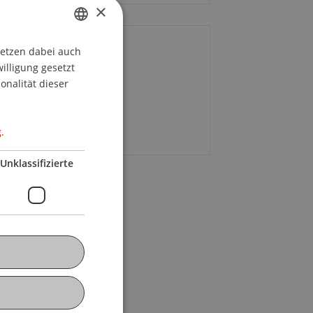
×
setzen dabei auch
GERMAN
ontakt
willigung gesetzt
ENGLISH
onalität dieser
tharina Büchel
E-Mail
.
Unklassifizierte