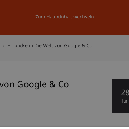
Forschung
Universität
Aktuelles
Zum Hauptinhalt wechseln
n
Einblicke in Die Welt von Google & Co
t von Google & Co
2
Jan