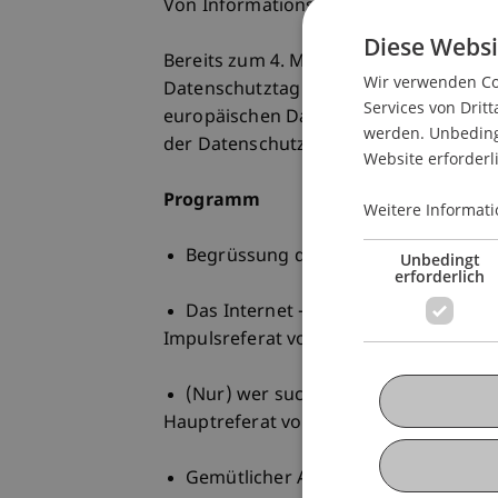
Von Informations-Jägern und Daten-
Diese Websi
Bereits zum 4. Mal findet auf die Initi
Wir verwenden Coo
Datenschutztag in der Aula der Hochsc
Services von Dritt
europäischen Datenschutztages findet
werden. Unbedingt
der Datenschutzstelle und dem Institut
Website erforderl
Programm
Weitere Informati
Begrüssung durch Dr. Philipp Mitte
Unbedingt
erforderlich
Das Internet - Alles und ohne Ende.
Impulsreferat von Prof. Dr. Jan vom B
(Nur) wer suchet, der findet - Die S
Hauptreferat von Ossi Urchs
Gemütlicher Apéro