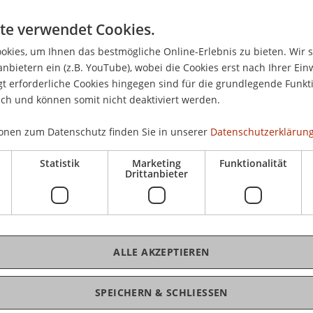
Sammlern
te verwendet Cookies.
ative des Europarats hin der Europäische
kies, um Ihnen das bestmögliche Online-Erlebnis zu bieten. Wir 
K
hule Liechtenstein statt. Im Rahmen des
anbietern ein (z.B. YouTube), wobei die Cookies erst nach Ihrer Ein
 diese Veranstaltung als Kooperation zwischen
 erforderliche Cookies hingegen sind für die grundlegende Funkti
 für Wirtschaftsinformatik statt.
Ka
ich und können somit nicht deaktiviert werden.
onen zum Datenschutz finden Sie in unserer
Datenschutzerklärung
lberger, Datenschutzbeauftragter
Statistik
Marketing
Funktionalität
Drittanbieter
rocke
uche als Schlüssel zum Internet.
ALLE AKZEPTIEREN
SPEICHERN & SCHLIESSEN