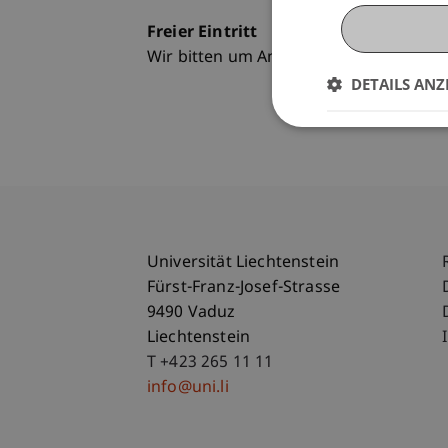
Freier Eintritt
Wir bitten um Anmeldung.
DETAILS ANZ
Universität Liechtenstein
Fürst-Franz-Josef-Strasse
9490 Vaduz
Liechtenstein
T +423 265 11 11
info@uni.li