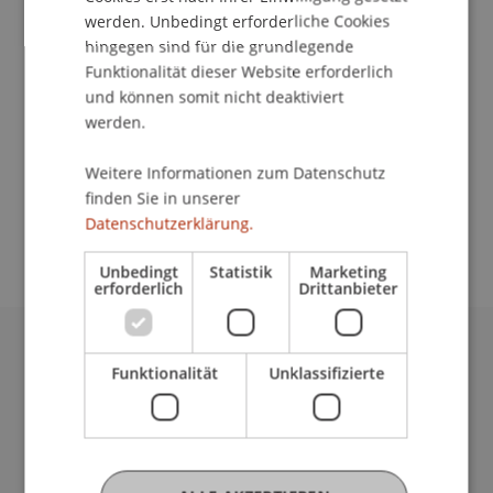
An-Institut KMU Zentrum
werden. Unbedingt erforderliche Cookies
hingegen sind für die grundlegende
Die Businessplan Trainings gehören zum
Funktionalität dieser Website erforderlich
Lernprogramm des Businessplan-Wettbewerbs.
und können somit nicht deaktiviert
In insgesamt vier Trainings wird das Grundwissen
werden.
rund um den Businessplan vermittelt: Produkte
und Dienstleistungen, Unternehmerteam, Markt
Weitere Informationen zum Datenschutz
und Konkurrenz, Marketing und Vertrieb sowie
finden Sie in unserer
die Finanzplanung.
Datenschutzerklärung.
Unbedingt
Statistik
Marketing
erforderlich
Drittanbieter
Universität Liechtenstein
Funktionalität
Unklassifizierte
Fürst-Franz-Josef-Strasse
9490 Vaduz
Liechtenstein
T +423 265 11 11