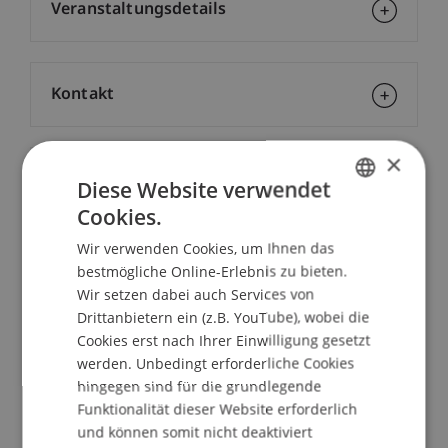
Veranstaltungsdetails
Kontakt
×
Downloads/Links
Diese Website verwendet
Cookies.
GERMAN
Wir verwenden Cookies, um Ihnen das
ENGLISH
Dozierende/Dozierender:
bestmögliche Online-Erlebnis zu bieten.
Wir setzen dabei auch Services von
Em. o. Prof. Dr. PD-iur. Klaus A. Vallender
Drittanbietern ein (z.B. YouTube), wobei die
School/Professur:
Cookies erst nach Ihrer Einwilligung gesetzt
werden. Unbedingt erforderliche Cookies
Institut für Finanzdienstleistungen
hingegen sind für die grundlegende
Funktionalität dieser Website erforderlich
Die Anforderungen an Rechtsanwälte,
und können somit nicht deaktiviert
Treuhänder, Richter und Staatsanwälte, aber auch