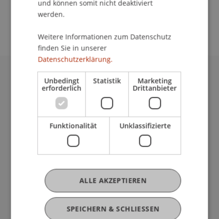
und können somit nicht deaktiviert
School/Professur:
werden.
Kommunikation und Marketing
Weitere Informationen zum Datenschutz
finden Sie in unserer
Datenschutzerklärung.
Unbedingt
Statistik
Marketing
Universität Liechtenstein
erforderlich
Drittanbieter
Fürst-Franz-Josef-Strasse
9490 Vaduz
Liechtenstein
Funktionalität
Unklassifizierte
T +423 265 11 11
info@uni.li
Fußzeile Rechtliche Hinweise
Rechtssammlung
Datenschutzerklärung
Disclaimer
ALLE AKZEPTIEREN
Impressum
Fußzeile Subdomain-Verzeichnis
my.uni.li
SPEICHERN & SCHLIESSEN
Blog