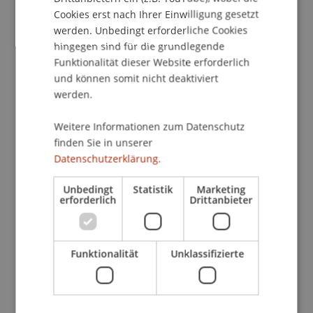
Cookies erst nach Ihrer Einwilligung gesetzt
"Energiepolitik der Zukunft - Unterwegs zur
werden. Unbedingt erforderliche Cookies
Energievision 2020"
hingegen sind für die grundlegende
Funktionalität dieser Website erforderlich
Willkommen: Klaus Näscher, Rektor der
und können somit nicht deaktiviert
universitären Hochschule Liechtenstein.
werden.
Einführung Prof Peter Droege (Liechtenstein) mit
Partnerhochschulen und deren Experten,
Weitere Informationen zum Datenschutz
Professoren Rolf Wüstenhagen (HSG/Uni St
finden Sie in unserer
Gallen): Thomas Stark (HTWG Konstanz), Susanne
Datenschutzerklärung.
Kytzia (HS Rapperswil), und Franz Baumgartner
(ZHAW Winterthur).
Unbedingt
Statistik
Marketing
erforderlich
Drittanbieter
2. Dezember, 1800 - 1900 Uhr
Auditorium der Hochschule Liechtenstein -
Funktionalität
Unklassifizierte
gefolgt von einem informellen Empfang
> Lancierung des IBH-Kooperationsprojektes
Bodensee-Alpenrhein Energieregion (BAER) der