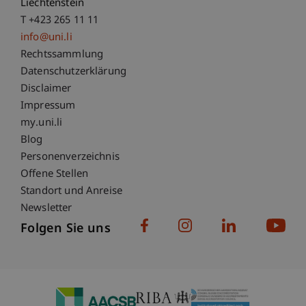
Liechtenstein
T +423 265 11 11
info@uni.li
Fußzeile Rechtliche Hinweise
Rechtssammlung
Datenschutzerklärung
Disclaimer
Impressum
Fußzeile Subdomain-Verzeichnis
my.uni.li
Blog
Personenverzeichnis
Offene Stellen
Standort und Anreise
Newsletter
Folgen Sie uns