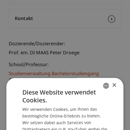
Kontakt
Dozierende/Dozierender:
Prof. em. DI MAAS Peter Droege
School/Professur:
Studienverwaltung Bachelorstudiengang
Architektur
×
Diese Website verwendet
Neue Forschung: regionale Stärke durch
Cookies.
erneuerbare Energie
GERMAN
Wir verwenden Cookies, um Ihnen das
ENGLISH
Impulsreferat:
bestmögliche Online-Erlebnis zu bieten.
Dr. Martin Meyer, stellv. Regierungschef und
Wir setzen dabei auch Services von
Wirtschaftsminister
Drittanbietern ein (z.B. YouTube), wobei die