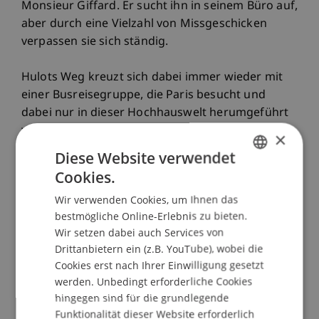
Monsieur Giffard. Er sucht ihn in seinem Büro auf,
aber durch eine Vielzahl von Missgeschicken
verpassen sie sich ständig.
Hulots Weg kreuzt sich dabei immer wieder mit
einer Busreisegruppe, die Paris besucht und
dabei nur in dieser Hochhauswelt herumgeführt
wird, die überall sonst auch nicht nur stehen
×
könnte, sondern schon wirklich steht, wie in
Diese Website verwendet
einem Reisebüro anhand der Werbefotografien
Cookies.
GERMAN
zu erkennen ist: Jedes Reiseziel wirbt mit dem
Wir verwenden Cookies, um Ihnen das
gleichen Hochhausfoto, das nur durch einige
ENGLISH
bestmögliche Online-Erlebnis zu bieten.
touristische Versatzstücke aufgehübscht wird.
Wir setzen dabei auch Services von
Die moderne Welt gleicht sich bis zur
Drittanbietern ein (z.B. YouTube), wobei die
Austauschbarkeit.
Cookies erst nach Ihrer Einwilligung gesetzt
werden. Unbedingt erforderliche Cookies
Die Modernismuskritik ist ein immer
hingegen sind für die grundlegende
wiederkehrendes Merkmal der Filme Tatis, in
Funktionalität dieser Website erforderlich