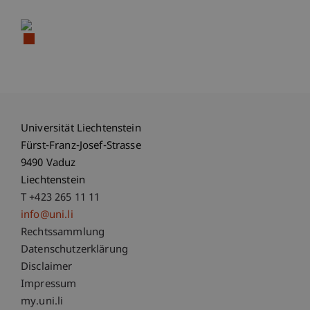
Universität Liechtenstein
Fürst-Franz-Josef-Strasse
9490 Vaduz
Liechtenstein
T +423 265 11 11
info@uni.li
Fußzeile Rechtliche Hinweise
Rechtssammlung
Datenschutzerklärung
Disclaimer
Impressum
Fußzeile Subdomain-Verzeichnis
my.uni.li