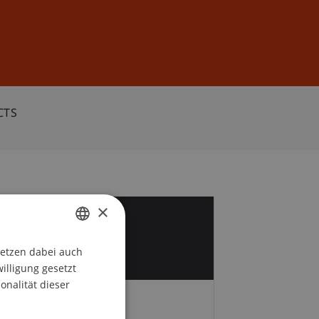
Anmelden
DE
EN
CTS
×
1
v
setzen dabei auch
GERMAN
willigung gesetzt
ENGLISH
onalität dieser