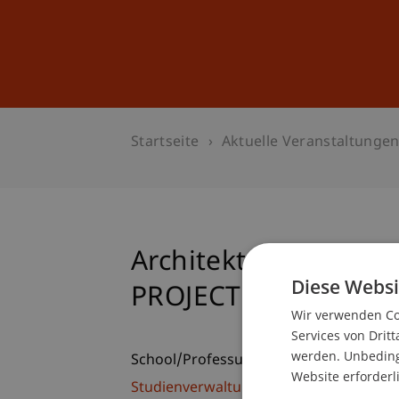
Studium
Weiterbildung
Startseite
Aktuelle Veranstaltunge
Architekturvortrag 
Diese Websi
PROJECTS
Wir verwenden Coo
Services von Dritt
werden. Unbedingt
School/Professur:
Website erforderl
Studienverwaltung Bachelorstudiengan