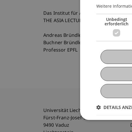
Weitere Informati
Das Institut für Architektur und Raum
Unbedingt
THE ASIA LECTURE SERIES 2009
erforderlich
Andreas Bründler - Architekt
Buchner Bründler Architects, Basel
Professor EPFL
DETAILS ANZ
Universität Liechtenstein
Fürst-Franz-Josef-Strasse
9490 Vaduz