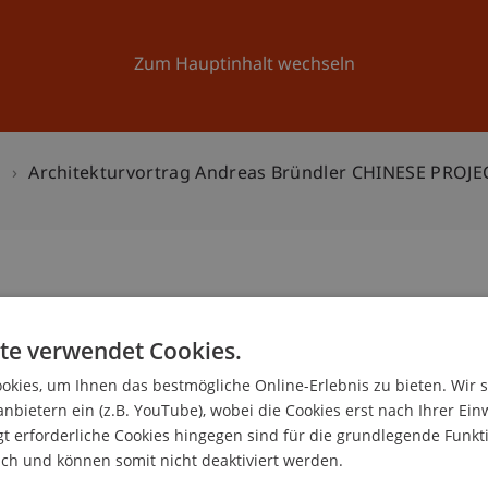
Forschung
Universität
Aktuelles
Zum Hauptinhalt wechseln
n
Architekturvortrag Andreas Bründler CHINESE PROJE
Andreas Bründler CHINESE
1
te verwendet Cookies.
No
kies, um Ihnen das bestmögliche Online-Erlebnis zu bieten. Wir 
anbietern ein (z.B. YouTube), wobei die Cookies erst nach Ihrer Ein
 erforderliche Cookies hingegen sind für die grundlegende Funkti
ich und können somit nicht deaktiviert werden.
g Architektur