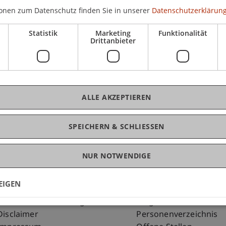
onen zum Datenschutz finden Sie in unserer
Datenschutzerklärung
entwicklung präsentiert:
Statistik
Marketing
Funktionalität
K
Drittanbieter
Pro
ALLE AKZEPTIEREN
SPEICHERN & SCHLIESSEN
NUR NOTWENDIGE
EIGEN
Fußzeile Rechtliche Hinweise
Fußzeile Su
Rechtssammlung
my.uni.li
Datenschutzerklärung
Blog
Disclaimer
Personenverzeichnis