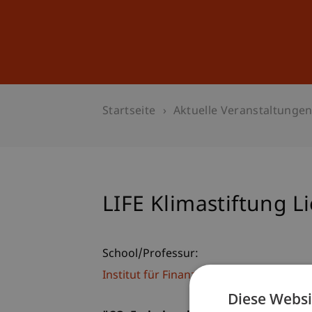
Studium
Weiterbildung
Startseite
Aktuelle Veranstaltunge
LIFE Klimastiftung L
School/Professur:
Institut für Finanzdienstleistungen
Diese Websi