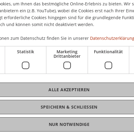
 und Erfahrungen von Marktteilnehmern"
kies, um Ihnen das bestmögliche Online-Erlebnis zu bieten. Wir 
anbietern ein (z.B. YouTube), wobei die Cookies erst nach Ihrer Ein
 erforderliche Cookies hingegen sind für die grundlegende Funkti
eut sich, Sie am
Freitag, 09. Oktober 2009, 16.30
K
ich und können somit nicht deaktiviert werden.
Hochschule Liechtenstein einzuladen.
onen zum Datenschutz finden Sie in unserer
Datenschutzerklärung
MM
en Stiftungsratsvizepräsidenten
Michael Lauber
chef
Dr. Klaus Tschütscher
wird
Michael
Statistik
Marketing
Funktionalität
ate Corporation Emissions Trading GmbH unter
Drittanbieter
, Teilnehmer und Marktmechanismus" über den
läutert
Marcel Hanakam
, Manager Klimaschutz,
issionshandels aus Sicht eines grossen
 Schluss wird
Dr. Patrick Insinna
das
ALLE AKZEPTIEREN
ister vorstellen.
SPEICHERN & SCHLIESSEN
ei welchem die Möglichkeit zu angeregten
NUR NOTWENDIGE