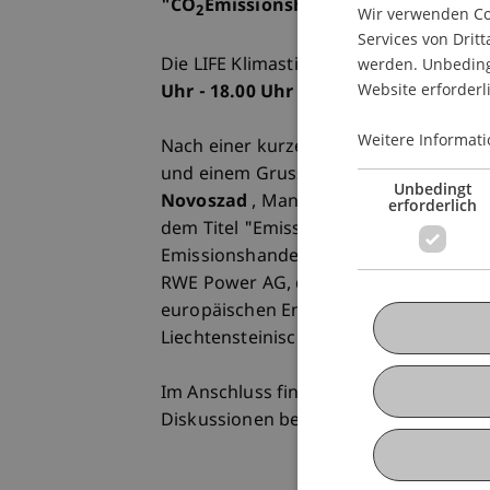
"CO
Emissionshandel: Perspektiven
2
Wir verwenden Coo
Services von Dritt
werden. Unbedingt
Die LIFE Klimastiftung Liechtenstein fr
Website erforderl
Uhr - 18.00 Uhr
zum LIFE-Event an der 
Weitere Informati
Nach einer kurzen Begrüssung durch d
und einem Grusswort von Regierungs
Unbedingt
Novoszad
, Managing Director ¿ Clim
erforderlich
dem Titel "Emissionshandel: Technik
Emissionshandel referieren. Danach er
RWE Power AG, die Entwicklung des Em
europäischen Energieversorgers. Zum
Liechtensteinische Emissionshandelsreg
Im Anschluss findet ein
Apéro
statt, b
Diskussionen besteht.