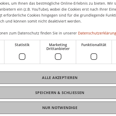
kies, um Ihnen das bestmögliche Online-Erlebnis zu bieten. Wir 
Cou
anbietern ein (z.B. YouTube), wobei die Cookies erst nach Ihrer Ein
The
 erforderliche Cookies hingegen sind für die grundlegende Funkti
ich und können somit nicht deaktiviert werden.
onen zum Datenschutz finden Sie in unserer
Datenschutzerklärung
 refresh the competences and knowledge of the
ancial analysis, asset selection, portfolio
Statistik
Marketing
Funktionalität
f investments. Concepts are shown to prepare
Drittanbieter
ent of various assets to meet specified
K
 investors.
Dr
ing with Level I. Basic instruments and methods in
ALLE AKZEPTIEREN
 be highlighted and discussed.
SPEICHERN & SCHLIESSEN
tegrated part of the graduate program Master of
al Management.
NUR NOTWENDIGE