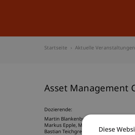
Studium
Weiterbildung
Startseite
Aktuelle Veranstaltunge
Asset Management Co
Dozierende:
Martin
Blankenburg
MSc
Markus
Epple
MSc
Diese Websi
Bastian
Teichgreeber
MSc