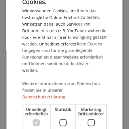
Cookies.
GERMAN
Kontakt
Wir verwenden Cookies, um Ihnen das
ENGLISH
bestmögliche Online-Erlebnis zu bieten.
Wir setzen dabei auch Services von
Drittanbietern ein (z.B. YouTube), wobei die
School/Professur:
Cookies erst nach Ihrer Einwilligung gesetzt
werden. Unbedingt erforderliche Cookies
Studienverwaltung Bachelorstudiengang
Architektur
hingegen sind für die grundlegende
Funktionalität dieser Website erforderlich
Das Institut für Architektur und Raumentwicklung
und können somit nicht deaktiviert
präsentiert:
werden.
THE ASIA LECTURE SERIES 2009
Weitere Informationen zum Datenschutz
finden Sie in unserer
André Schmidt - Architekt
Datenschutzerklärung.
Bis Frühjahr 2009 war André Schmidt Associate
Unbedingt
Statistik
Marketing
bei OMA (Office of Metropolitan Architecture,
erforderlich
Drittanbieter
Rotterdam) und Projektleiter von TVCC in Peking,
anschliessend Gastprofessor an der Rhode Island