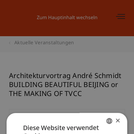
Zum Hauptinhalt wechseln
Aktuelle Veranstaltungen
Architekturvortrag André Schmidt
BUILDING BEAUTIFUL BEIJING or
THE MAKING OF TVCC
×
Veranstaltungsdetails
Diese Website verwendet