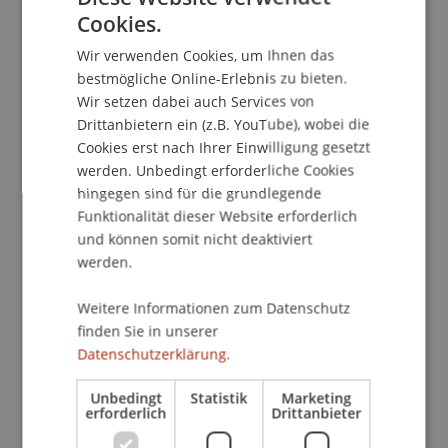
Cookies.
GERMAN
Kontakt
Wir verwenden Cookies, um Ihnen das
ENGLISH
bestmögliche Online-Erlebnis zu bieten.
Wir setzen dabei auch Services von
Downloads/Links
Drittanbietern ein (z.B. YouTube), wobei die
Cookies erst nach Ihrer Einwilligung gesetzt
werden. Unbedingt erforderliche Cookies
hingegen sind für die grundlegende
Dozierende/Dozierender:
Funktionalität dieser Website erforderlich
Pius Zgraggen
und können somit nicht deaktiviert
werden.
School/Professur:
Weitere Informationen zum Datenschutz
Institut für Finanzdienstleistungen
finden Sie in unserer
Series of lectures on current developments in
Datenschutzerklärung.
Asset and Investment Management.
Unbedingt
Statistik
Marketing
Exchange of ideas from the professionals of
erforderlich
Drittanbieter
Corporations, Banks, Asset Management,