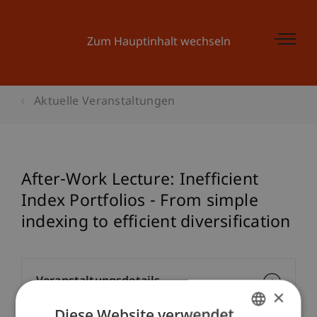
Zum Hauptinhalt wechseln
Aktuelle Veranstaltungen
After-Work Lecture: Inefficient
Index Portfolios - From simple
indexing to efficient diversification
Veranstaltungsdetails
×
Diese Website verwendet