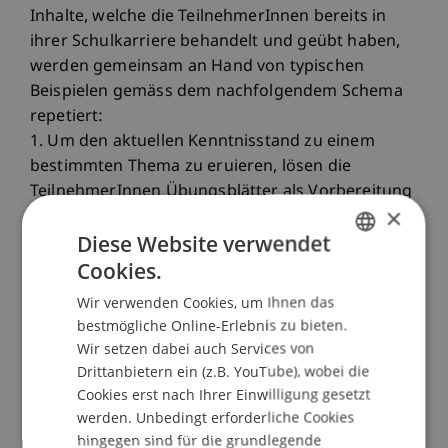
Inhalte, welche die TeilnehmerInnen bereits in
ihrer Schulkarriere behandelt und geübt haben,
werden gemeinsam an Hand von typischen
Beispielen gemäss dem nachfolgendem Schema
repetiert:
1. Um den aktuellen Kenntnisstand zu einem
bestimmten Thema zu eruieren, lösen die
TeilnehmerInnen Übungsblätter als Vorbereitung
×
zu Hause.
Diese Website verwendet
2. In den Kontaktlektionen werden dann jene
Cookies.
Aufgaben thematisiert, welche den
GERMAN
TeilnehmerInnen bei der Vorbereitung
Wir verwenden Cookies, um Ihnen das
ENGLISH
Schwierigkeiten bereitet haben.
bestmögliche Online-Erlebnis zu bieten.
3. Um individuelle Lernschwierigkeiten zu
Wir setzen dabei auch Services von
beheben, können Ausarbeitungen zur Korrektur
Drittanbietern ein (z.B. YouTube), wobei die
eingereicht werden. Dieses Angebot bildet einen
Cookies erst nach Ihrer Einwilligung gesetzt
wesentlichen Bestandteil dieser Veranstaltung, so
werden. Unbedingt erforderliche Cookies
hingegen sind für die grundlegende
dass die TeilnehmerInnen angehalten werden,