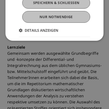
SPEICHERN & SCHLIESSEN
mitzubringen. Auf diese Weise lassen sich
allfällige Wissenslücken mit bekannten Lernhilfen
NUR NOTWENDIGE
schliessen und auch eventuell unterschiedliche
Sprech- und Schreibweisen in Einklang bringen.
Aus diesem Grund wird insbesondere kein Skript
DETAILS ANZEIGEN
ausgegeben.
Lernziele
Gemeinsam werden ausgewählte Grundbegriffe
und -konzepte der Differential- und
Integralrechnung aus dem üblichen Gymnasiums-
bzw. Mittelschulstoff eingeführt und geübt. Die
TeilnehmerInnen erarbeiten sich dabei die Basis,
um die im Repetitorium mathematischer
Grundlagen diskutierten wirtschaftlichen
Anwendungen der Analysis zu verstehen
respektive umsetzen zu können. Die Auswahl des
präsentierten Stoffes orientiert sich insbesondere