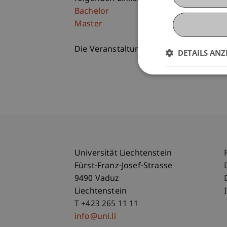
Bachelor
Master
Die Veranstaltungen sind jederzeit frei
DETAILS ANZ
Universität Liechtenstein
Fürst-Franz-Josef-Strasse
9490 Vaduz
Liechtenstein
T +423 265 11 11
info@uni.li