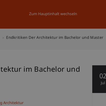
Forschung
Universität
Aktuelles
Zum Hauptinhalt wechseln
n
Endkritiken Der Architektur im Bachelor und Master
itektur im Bachelor und
0
Jul
g Architektur