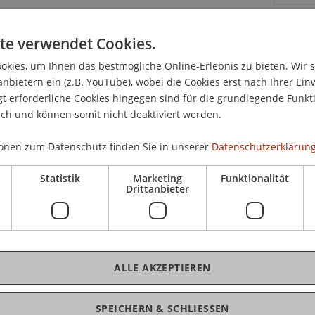
te verwendet Cookies.
er - 9.00 bis ca. 15.30 Uhr
K
kies, um Ihnen das bestmögliche Online-Erlebnis zu bieten. Wir 
Kritiker Alberto Alessi, Pierre Hatz und Heinz Lutz
anbietern ein (z.B. YouTube), wobei die Cookies erst nach Ihrer Ein
Bms
 erforderliche Cookies hingegen sind für die grundlegende Funkti
chuler und Herwig Bauer - 12.45 bis ca. 17.40 Uhr
Fai
ich und können somit nicht deaktiviert werden.
onen zum Datenschutz finden Sie in unserer
Datenschutzerklärung
sabeth Endres - 9.00 bis ca. 16.30 Uhr
Sprenger, Hubert Ospelt und Xavier Calderón - 9.00
Statistik
Marketing
Funktionalität
Drittanbieter
chitecture Amsterdam und Bruno Peeters
ALLE AKZEPTIEREN
n Entwurfsprogrammen finden Sie auf den
SPEICHERN & SCHLIESSEN