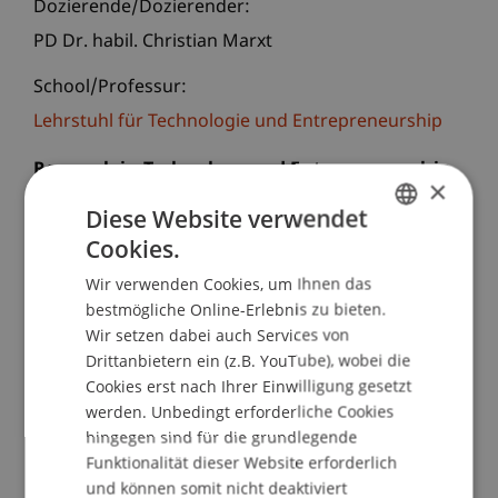
Dozierende/Dozierender:
PD Dr. habil. Christian Marxt
School/Professur:
Lehrstuhl für Technologie und Entrepreneurship
Research in Technology and Entrepreneurship
×
Illustrated by the development of a contingency
Diese Website verwendet
model for university-industry technology transfer
Cookies.
GERMAN
Die Forschung des Lehrstuhls "Technology and
Wir verwenden Cookies, um Ihnen das
ENGLISH
Entrepreneurship" konzentriert sich auf
bestmögliche Online-Erlebnis zu bieten.
Wir setzen dabei auch Services von
"boundary spanning activities" in offenen
Drittanbietern ein (z.B. YouTube), wobei die
Innovationssystemen. Ein Fokus liegt dabei auf
Cookies erst nach Ihrer Einwilligung gesetzt
der Ausgestaltung der Zusammenarbeit zwischen
werden. Unbedingt erforderliche Cookies
Universitäten und der Wirtschaft. Dieser hat in
hingegen sind für die grundlegende
den letzten Jahren grosse Beachtung im
Funktionalität dieser Website erforderlich
Forschungs- und Politikbereich gefunden.
und können somit nicht deaktiviert