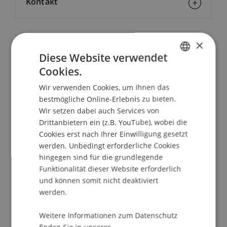
Kontakt
×
School/Professur:
Diese Website verwendet
Studienverwaltung Bachelorstudiengang
Cookies.
Architektur
GERMAN
Wir verwenden Cookies, um Ihnen das
ENGLISH
Die Studenten des Instituts für Architektur und
bestmögliche Online-Erlebnis zu bieten.
Raumentwicklung werden über ihre Reisen zu
Wir setzen dabei auch Services von
den folgenden Zielen berichten:
Drittanbietern ein (z.B. YouTube), wobei die
Cookies erst nach Ihrer Einwilligung gesetzt
> Exkursionsproject MA Design Theory -
werden. Unbedingt erforderliche Cookies
hingegen sind für die grundlegende
Damascus / Syria; Staub
Funktionalität dieser Website erforderlich
> Exkursionsproject BA - Linz_Wien / Austria;
und können somit nicht deaktiviert
Dworzak
werden.
> Exkursionsproject BA - New York / USA; Sigrist
> Exkursionsproject BA - Tokio / Japan; Bühler
Weitere Informationen zum Datenschutz
> Exkursionsproject BA - von der Hinterargen an