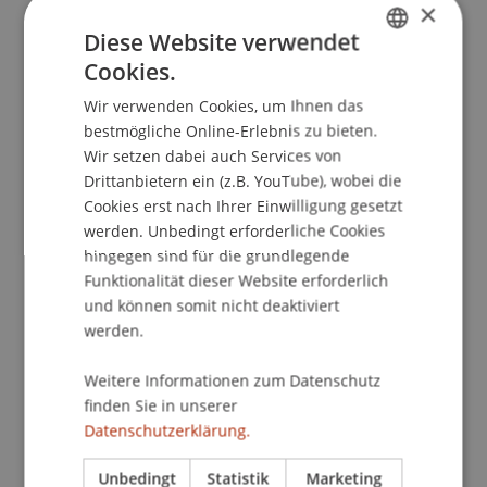
×
Diese Website verwendet
School/Professur:
Cookies.
Bereich Internet und Kommunikation
GERMAN
Wir verwenden Cookies, um Ihnen das
ENGLISH
Begrüssung durch Klaus Näscher, Rektor der
bestmögliche Online-Erlebnis zu bieten.
Hochschule Liechtenstein
Wir setzen dabei auch Services von
Lesung Hans-Jörg Rheinberger
Drittanbietern ein (z.B. YouTube), wobei die
Nach der Lesung lädt die Hochschulbibliothek
Cookies erst nach Ihrer Einwilligung gesetzt
zu einem Apéro ein.
werden. Unbedingt erforderliche Cookies
hingegen sind für die grundlegende
Funktionalität dieser Website erforderlich
Prof. Dr. Hans-Jörg Rheinberger
und können somit nicht deaktiviert
Der Molekularbiologe, Philosoph und
werden.
Wissenschaftshistoriker Prof. Dr. Hans-Jörg
Rheinberger ist Direktor am Max-Planck- Institut
Weitere Informationen zum Datenschutz
für Wissenschaftsgeschichte in Berlin.
finden Sie in unserer
Neben zahlreichen natur- und
Datenschutzerklärung.
geisteswissenschaftlichen Buchpublikationen ist
im Jahr 2008 sein Buch "Von der Unendlichkeit
Unbedingt
Statistik
Marketing