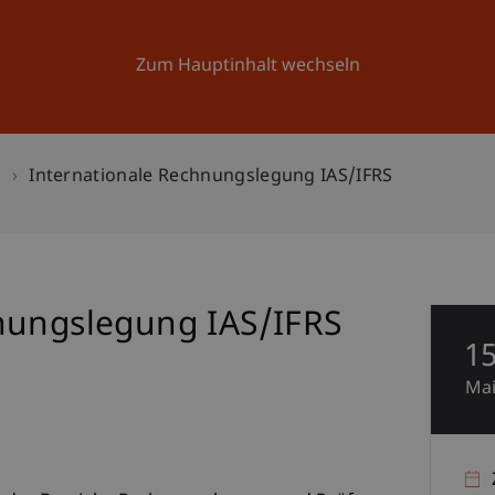
Forschung
Universität
Aktuelles
Zum Hauptinhalt wechseln
n
Internationale Rechnungslegung IAS/IFRS
nungslegung IAS/IFRS
1
Ma