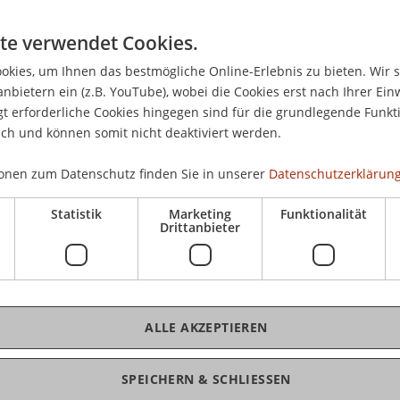
lokaler Sicht eines beteiligten Partners mit jenen
 Vorgaben des globalen Prozesses verschränkt
te verwendet Cookies.
kies, um Ihnen das bestmögliche Online-Erlebnis zu bieten. Wir 
ng � im Rahmen der
anbietern ein (z.B. YouTube), wobei die Cookies erst nach Ihrer Ein
ereinten Nationen � einer Methode zur
 erforderliche Cookies hingegen sind für die grundlegende Funkti
se (UMM) beteiligt. Zusätzlich entwickelte sie
ich und können somit nicht deaktiviert werden.
alen Vorgaben in der Gestaltung der lokalen
o eine konsistente Sicht von globaler und lokaler
onen zum Datenschutz finden Sie in unserer
Datenschutzerklärung
Statistik
Marketing
Funktionalität
ng von interorganisationalen Geschäftsprozessen
Drittanbieter
reiter ein Konzept zur Veröffentlichung der
n Registry. Somit können potentielle
e Informationen gelangen, wie z.B. welcher
n globalen Geschäftsprozess wie ich, aber in der
 ich seine elektronischen lokalen Dienste
ALLE AKZEPTIEREN
SPEICHERN & SCHLIESSEN