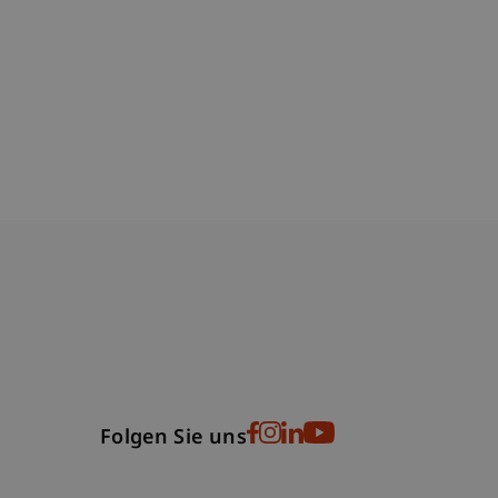
bdomain-Verzeichnis
Folgen Sie uns