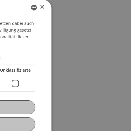
×
setzen dabei auch
GERMAN
willigung gesetzt
ENGLISH
onalität dieser
.
Unklassifizierte