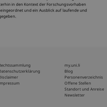
iterhin in den Kontext der Forschungsvorhaben
k eingeordnet und ein Ausblick auf laufende und
gegeben.
Fußzeile Rechtliche Hinweise
Fußzeile Su
Rechtssammlung
my.uni.li
Datenschutzerklärung
Blog
Disclaimer
Personenverzeichnis
Impressum
Offene Stellen
Standort und Anreise
Newsletter