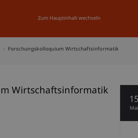
Forschung
Universität
Aktuelles
Zum Hauptinhalt wechseln
n
Forschungskolloquium Wirtschaftsinformatik
m Wirtschaftsinformatik
1
Ma