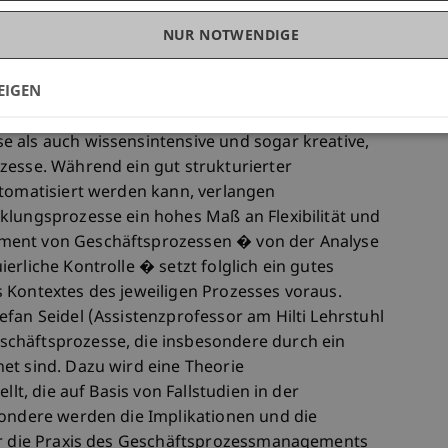
NUR NOTWENDIGE
EIGEN
n vielerlei Hinsicht. In Unternehmen
ohl gut wohlstrukturierte, wiederholbare
 als auch wissensintensive und sogar kreative,
zesse. Während ein gut strukturierter
utomatisiert werden kann, verlangen
klungsprozesse ein hohes Maß an Flexibilität und
ment von Geschäftsprozessen � von der Analyse
erliche Kontrolle � setzt folglich ein gutes
 Kontextes des jeweiligen Prozesses voraus.
fan Seidel (Assistenzprofessor am Hilti Lehrstuhl
chäftsprozesse, die insbesondere durch ein
et sind. Dazu wird eine Theorie
llt, die auf Basis von Fallstudien in der
sondere werden die Implikationen und die
für die Praxis des Geschäftsprozessmanagements