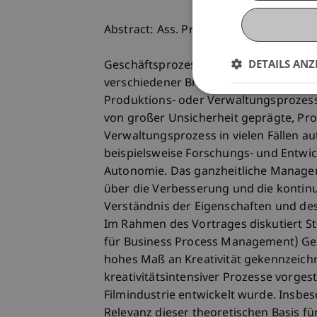
Abstract: Ass. Prof. Dr. Stefan Seidel
DETAILS ANZ
Geschäftsprozesse unterscheiden sich i
verschiedener Branchen finden wir sow
Produktions- oder Verwaltungsprozesse
von großer Unsicherheit geprägte, Pro
Verwaltungsprozess in vielen Fällen a
beispielsweise Forschungs- und Entwic
Autonomie. Das ganzheitliche Manage
über die Verbesserung und die kontinui
Verständnis der Eigenschaften und des
Im Rahmen des Vortrages diskutiert Ste
für Business Process Management) Ges
hohes Maß an Kreativität gekennzeichn
kreativitätsintensiver Prozesse vorgeste
Filmindustrie entwickelt wurde. Insbe
Relevanz dieser theoretischen Basis 