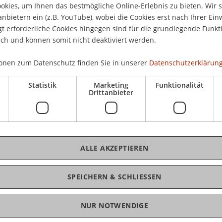
kies, um Ihnen das bestmögliche Online-Erlebnis zu bieten. Wir 
anbietern ein (z.B. YouTube), wobei die Cookies erst nach Ihrer Ein
 erforderliche Cookies hingegen sind für die grundlegende Funkti
ich und können somit nicht deaktiviert werden.
K
onen zum Datenschutz finden Sie in unserer
Datenschutzerklärung
Treuhänder, Richter und Staatsanwälte, aber auch
schaft wachsen ständig. Die Auseinandersetzung
Mag
Statistik
Marketing
Funktionalität
He
hung ist daher unerlässlich.
Drittanbieter
ai 2009 wird Dr. Dieter Santner, Fürstlicher
ikatur in Konkurssachen besprechen, und sich
Konkurseröffnungsverfahren, zur Verwertung von
ALLE AKZEPTIEREN
ehandlung von Kostenvorschüssen bei
r Thematik der Konkursverschleppungshaftung
D
SPEICHERN & SCHLIESSEN
Verbandspersonen befassen.
W
NUR NOTWENDIGE