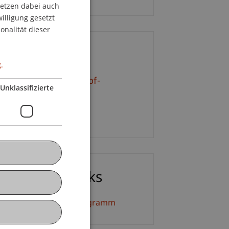
setzen dabei auch
GERMAN
willigung gesetzt
ENGLISH
onalität dieser
ontakt
.
. iur. Martina Schöpf-
Unklassifizierte
rberstein
232 22 33
ownloads/Links
eiterbildung Detailprogramm