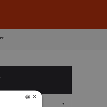
Anmelden
DE
EN
hen
4
i
×
Zielgruppe