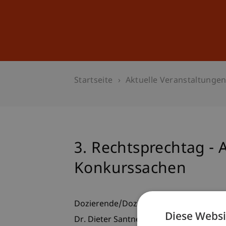
Studium
Weiterbildung
Startseite
Aktuelle Veranstaltunge
3. Rechtsprechtag - A
Konkurssachen
Dozierende/Dozierender:
Diese Websi
Dr. Dieter Santner