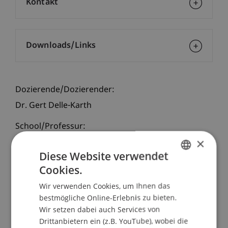
Kontakt
Downloads/Links
Dozierende/Dozierender:
Dr. Gert Delle-Karth
School/Professur:
×
Institut für Finanzdienstleistungen
Diese Website verwendet
Die Anforderungen an Rechtsanwälte,
Cookies.
GERMAN
Treuhänder, Richter und Staatsanwälte, aber auch
Wir verwenden Cookies, um Ihnen das
ENGLISH
an juristische Mitarbeiter in der Wirtschaft
bestmögliche Online-Erlebnis zu bieten.
wachsen ständig. Die Auseinandersetzung mit
Wir setzen dabei auch Services von
aktueller einschlägiger Rechtsprechung ist daher
Drittanbietern ein (z.B. YouTube), wobei die