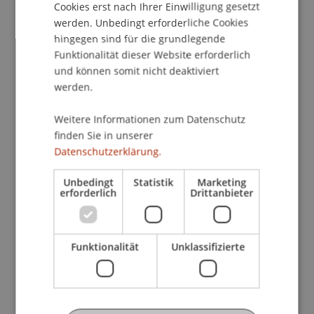
unerlässlich.
Cookies erst nach Ihrer Einwilligung gesetzt
werden. Unbedingt erforderliche Cookies
Gerade das Gesellschaftsrecht ist in Liechtenstein
hingegen sind für die grundlegende
eine traditionell sehr wichtige Rechtsmaterie und
Funktionalität dieser Website erforderlich
daher ist die Kenntnis über die neueste
und können somit nicht deaktiviert
werden.
Rechtsprechungspraxis für die entsprechenden
Berufsgruppen von zentraler Bedeutung.
Weitere Informationen zum Datenschutz
finden Sie in unserer
An den "Rechtsprechtagen" am 05. März 2009
Datenschutzerklärung.
wird Dr. Gert Delle Karth, Vizepräsident und
Senatsvorsitzender des Liechtensteinischen
Unbedingt
Statistik
Marketing
Obersten Gerichtshofes, die aktuelle Judikatur im
erforderlich
Drittanbieter
Gesellschaftsrecht besprechen und sich unter
anderem mit Fragen der Auslegung von
Stiftungsstatuten, den Informationsrechten von
Funktionalität
Unklassifizierte
Destinatären, den Verantwortlichkeiten von
Stiftungsräten und den Interessenkollisionen von
Stiftungsräten bei so genannten Insichgeschäften