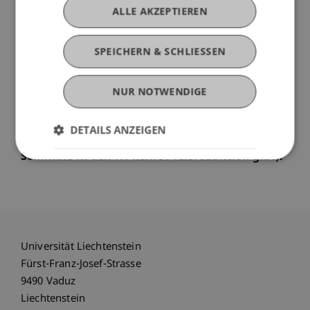
widmen.
ALLE AKZEPTIEREN
Wichtige Bemerkung
SPEICHERN & SCHLIESSEN
Bitte beachten Sie, dass die maximale
Platzanzahl im Auditorium bereits
ausgeschöpft ist. Als Alternative findet eine
NUR NOTWENDIGE
Live-Übertragung des Seminars in den H1
(Hörsaal 1) statt (bitte beachten Sie, dass es bei
DETAILS ANZEIGEN
der Anmeldung für die Videoübertragung des
Seminars in den H1 keine Preisreduktion gibt).
Universität Liechtenstein
Fürst-Franz-Josef-Strasse
9490 Vaduz
Liechtenstein