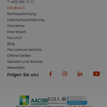
T +423 265 11 11
info@uni.li
Fußzeile Rechtliche Hinweise
Rechtssammlung
Datenschutzerklärung
Disclaimer
Impressum
Fußzeile Subdomain-Verzeichnis
my.uni.li
Blog
Personenverzeichnis
Offene Stellen
Standort und Anreise
Newsletter
Folgen Sie uns