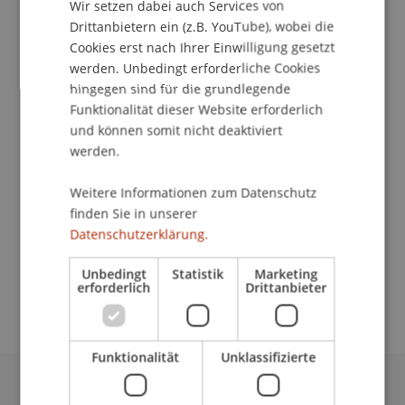
Kontakt
Wir setzen dabei auch Services von
Drittanbietern ein (z.B. YouTube), wobei die
Cookies erst nach Ihrer Einwilligung gesetzt
werden. Unbedingt erforderliche Cookies
Dozierende/Dozierender:
hingegen sind für die grundlegende
Funktionalität dieser Website erforderlich
Lic. oec. HSG Max Lüscher-Marty
und können somit nicht deaktiviert
School/Professur:
werden.
Institut für Finanzdienstleistungen
Weitere Informationen zum Datenschutz
finden Sie in unserer
Der Hochschulkurs vermittelt kurz und knapp die
Datenschutzerklärung.
Grundlagen des Portfoliomanagements und zeigt
die praktischen Einsatzmöglichkeiten und
Unbedingt
Statistik
Marketing
Strategien.
erforderlich
Drittanbieter
Funktionalität
Unklassifizierte
Universität Liechtenstein