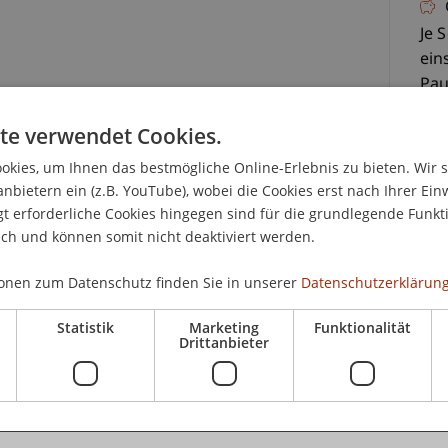
Je 
ein
Pau
te verwendet Cookies.
kies, um Ihnen das bestmögliche Online-Erlebnis zu bieten. Wir 
anbietern ein (z.B. YouTube), wobei die Cookies erst nach Ihrer Ein
hen Stiftungsrecht im August 2008 an der
 erforderliche Cookies hingegen sind für die grundlegende Funkti
Grundlagenveranstaltung interessierte Personen
ich und können somit nicht deaktiviert werden.
ischen Stiftungsrechts informieren.
K
onen zum Datenschutz finden Sie in unserer
Datenschutzerklärung
 Informationen über die Totalrevision des
Mag
eihe an praxisrelevanten Fragen für die
Statistik
Marketing
Funktionalität
He
Drittanbieter
m. Fragen, die sich um die konkrete Umsetzung
er täglichen Beratungs- und Berufspraxis drehen.
mhaften Praktikern und Wissenschaftlern in
en diskutiert, gemeinsame Lösungen und Wege