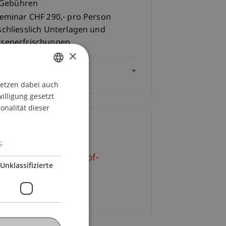
Gebühren
Seminar CHF 290,- pro Person
schliesslich Unterlagen und
senerfrischungen.
×
Zielgruppe
setzen dabei auch
GERMAN
willigung gesetzt
ENGLISH
onalität dieser
ontakt
.
. iur. Martina Schöpf-
Unklassifizierte
rberstein
232 22 33