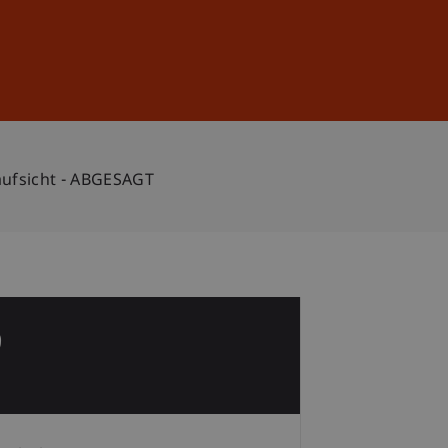
Anmelden
DE
EN
saufsicht - ABGESAGT
9