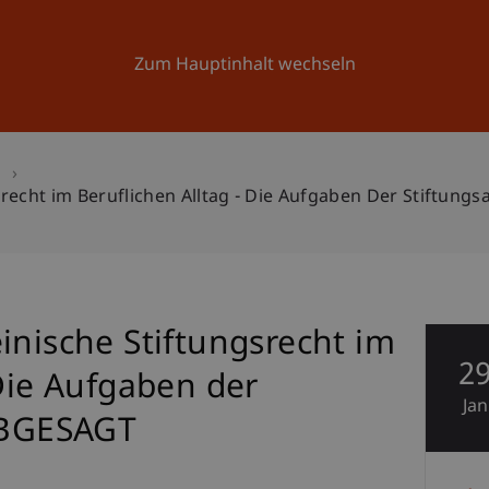
Forschung
Universität
Aktuelles
Zum Hauptinhalt wechseln
n
recht im Beruflichen Alltag - Die Aufgaben Der Stiftung
inische Stiftungsrecht im
2
 Die Aufgaben der
Jan
 ABGESAGT