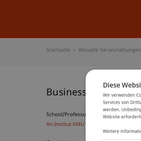
Studium
Weiterbildung
Startseite
Aktuelle Veranstaltunge
Diese Websi
Businessplan Trainin
Wir verwenden Coo
Services von Dritt
werden. Unbedingt
School/Professur:
Website erforderl
An-Institut KMU Zentrum
Weitere Informati