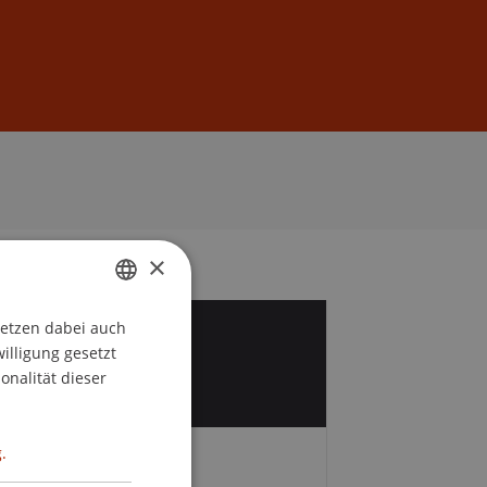
Anmelden
DE
EN
×
setzen dabei auch
GERMAN
0
willigung gesetzt
ENGLISH
onalität dieser
.