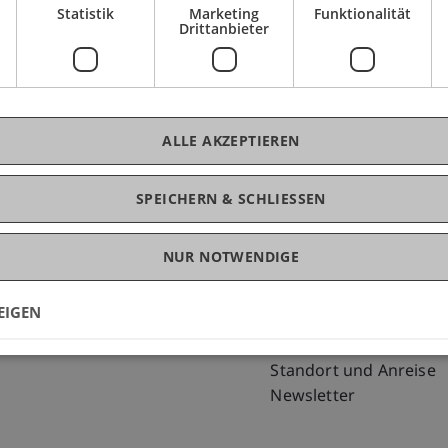
kte und Dienstleistungen, Unternehmerteam.
Statistik
Marketing
Funktionalität
Drittanbieter
ALLE AKZEPTIEREN
SPEICHERN & SCHLIESSEN
NUR NOTWENDIGE
Fußzeile Rechtliche Hinweise
Fußzeile Su
Rechtssammlung
my.uni.li
Datenschutzerklärung
Blog
EIGEN
Disclaimer
Personenverzeichnis
Impressum
Offene Stellen
Standort und Anreise
Newsletter