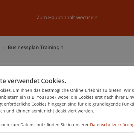
Forschung
Universität
Aktuelles
Zum Hauptinhalt wechseln
n
Businessplan Training 1
te verwendet Cookies.
g 1
kies, um Ihnen das bestmögliche Online-Erlebnis zu bieten. Wir 
2
anbietern ein (z.B. YouTube), wobei die Cookies erst nach Ihrer Ein
 erforderliche Cookies hingegen sind für die grundlegende Funkti
Jan
ich und können somit nicht deaktiviert werden.
onen zum Datenschutz finden Sie in unserer
Datenschutzerklärung