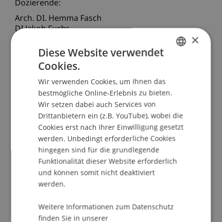
Dozierende:
Arch. DI. Hemma Fasch
DI Jakob Fuchs
×
School/Professur:
Diese Website verwendet
Cookies.
Studienverwaltung Bachelorstudiengang
GERMAN
Architektur
Wir verwenden Cookies, um Ihnen das
ENGLISH
bestmögliche Online-Erlebnis zu bieten.
Im Jahre 1994 haben sich Hemma Fasch und Jakob
Wir setzen dabei auch Services von
Fuchs, beide damals Assistenten bei Prof. Helmut
Drittanbietern ein (z.B. YouTube), wobei die
Richter, zu einer Bürogemeinschaft
Cookies erst nach Ihrer Einwilligung gesetzt
zusammengetan.
werden. Unbedingt erforderliche Cookies
hingegen sind für die grundlegende
In den ersten fünf Jahren haben Sie vorwiegend
Funktionalität dieser Website erforderlich
Wettbewerbe gemacht, sowie kleineren
und können somit nicht deaktiviert
Bauaufgaben - Ausstellungsgestaltungen,
werden.
Dachboden-Ausbauten, Hausumbauten,
Weitere Informationen zum Datenschutz
Küchendesign.
finden Sie in unserer
Ein Auftrag für ein Seminargebäude und den