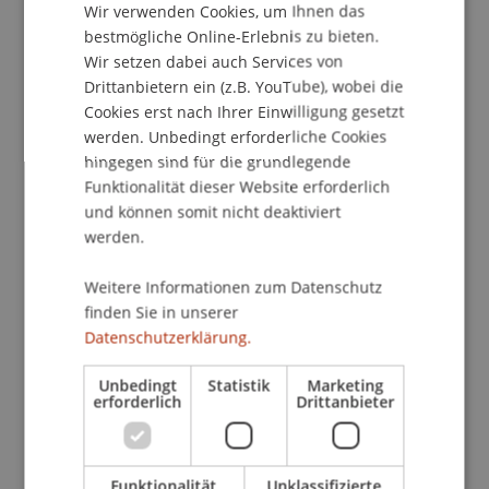
Kontakt
Wir verwenden Cookies, um Ihnen das
ENGLISH
bestmögliche Online-Erlebnis zu bieten.
Wir setzen dabei auch Services von
Drittanbietern ein (z.B. YouTube), wobei die
School/Professur:
Cookies erst nach Ihrer Einwilligung gesetzt
Studienverwaltung Bachelorstudiengang
werden. Unbedingt erforderliche Cookies
Architektur
hingegen sind für die grundlegende
Funktionalität dieser Website erforderlich
Mit den Schnuppertagen bekommen interessierte
und können somit nicht deaktiviert
Jugendliche eine wertvolle Entscheidungshilfe
werden.
und einen möglichst umfassenden Einblick in den
Fachbereich und das Studium.
Weitere Informationen zum Datenschutz
finden Sie in unserer
Datenschutzerklärung.
Programm
Rundgang durch den Hochschulecampus,
Unbedingt
Statistik
Marketing
Informationsgespräche, massgeschneiderte
erforderlich
Drittanbieter
Workshops und die Vorlesungen "Was ist
Architektur".
Funktionalität
Unklassifizierte