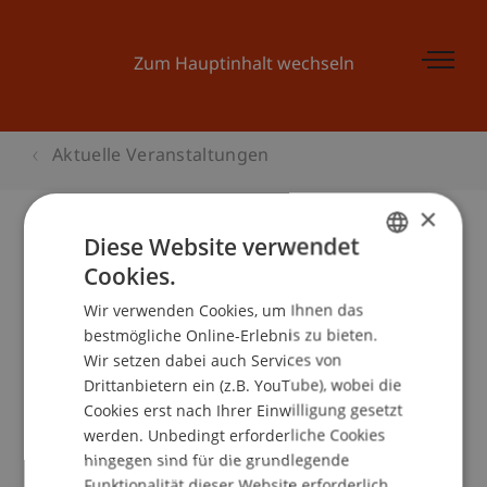
Zum Hauptinhalt wechseln
Aktuelle Veranstaltungen
×
Diese Website verwendet
Cookies.
Kinder-Uni Liechtenstein: «Donald
GERMAN
Duck und die Panzerknacker - Wie
Wir verwenden Cookies, um Ihnen das
ENGLISH
bestmögliche Online-Erlebnis zu bieten.
funktioniert eine Bank?»
Wir setzen dabei auch Services von
Drittanbietern ein (z.B. YouTube), wobei die
Cookies erst nach Ihrer Einwilligung gesetzt
Veranstaltungsdetails
werden. Unbedingt erforderliche Cookies
hingegen sind für die grundlegende
Funktionalität dieser Website erforderlich