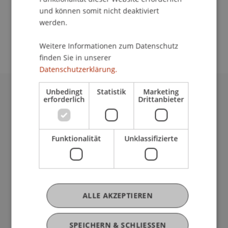
und können somit nicht deaktiviert
School/Professur:
werden.
Kommunikation und Marketing
Weitere Informationen zum Datenschutz
finden Sie in unserer
Datenschutzerklärung.
Unbedingt
Statistik
Marketing
erforderlich
Drittanbieter
Universität Liechtenstein
Fürst-Franz-Josef-Strasse
9490 Vaduz
Liechtenstein
Funktionalität
Unklassifizierte
T +423 265 11 11
info@uni.li
Fußzeile Rechtliche Hinweise
Rechtssammlung
Datenschutzerklärung
ALLE AKZEPTIEREN
Disclaimer
Impressum
SPEICHERN & SCHLIESSEN
my.uni.li