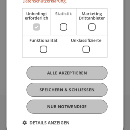
Datenschutzerklärung.
lernen können. Das erste CC wird zum Thema
Unbedingt
Statistik
Marketing
Enterprise Content Management gegründet (CC-
erforderlich
Drittanbieter
ECM). Hier geht es um die Bewältigung der
enormen Informationsflut in den Prozessen.
Interessierte Unternehmen haben im Rahmen
Funktionalität
Unklassifizierte
unserer Informationsveranstaltung am 10.
Dezember die Gelegenheit, sich über diese neue
Kooperationsmöglichkeit unverbindlich zu
informieren. Die CCs werden durch das Land
Liechtenstein gefördert.
ALLE AKZEPTIEREN
SPEICHERN & SCHLIESSEN
NUR NOTWENDIGE
Universität Liechtenstein
Fürst-Franz-Josef-Strasse
DETAILS ANZEIGEN
9490 Vaduz