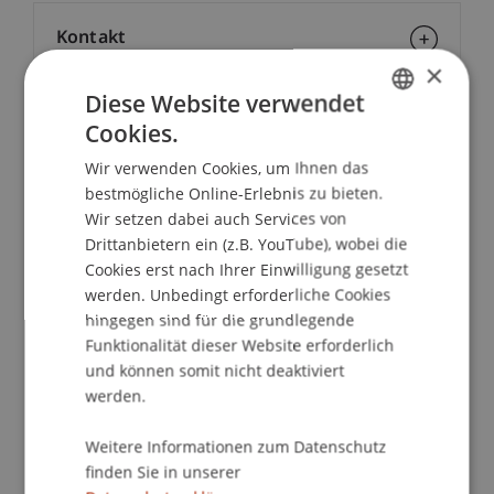
Kontakt
×
Diese Website verwendet
Cookies.
School/Professur:
GERMAN
Wir verwenden Cookies, um Ihnen das
Empfang
ENGLISH
bestmögliche Online-Erlebnis zu bieten.
In Liechtenstein werden Kompetenzzentren zur
Wir setzen dabei auch Services von
Wirtschaftsinformatik gegründet. Die
Drittanbietern ein (z.B. YouTube), wobei die
Cookies erst nach Ihrer Einwilligung gesetzt
Unternehmen der Region stehen vor der
werden. Unbedingt erforderliche Cookies
Herausforderung, wichtige Projekte zur
hingegen sind für die grundlegende
Optimierung ihrer Geschäftsprozesse
Funktionalität dieser Website erforderlich
durchzuführen. Hier besteht die Chance zur
und können somit nicht deaktiviert
Kooperation: Am Institut für
werden.
Wirtschaftsinformatik der Hochschule
Liechtenstein werden Competence Centers (CC)
Weitere Informationen zum Datenschutz
organisiert, in denen Unternehmen "fit" gemacht
finden Sie in unserer
werden, in denen sie aber auch von einander