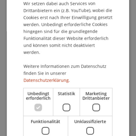
Wir setzen dabei auch Services von
Drittanbietern ein (z.B. YouTube), wobei die
Neben den allgemeinen, grundlegenden
Cookies erst nach Ihrer Einwilligung gesetzt
Informationen über die Totalrevision des
werden. Unbedingt erforderliche Cookies
Stiftungsrechts stehen nunmehr eine Reihe an
hingegen sind für die grundlegende
praxisrelevanten Fragen für die Anwender dieser
Funktionalität dieser Website erforderlich
Rechtsmaterie im Raum. Fragen, die sich um die
und können somit nicht deaktiviert
konkrete Umsetzung und die praktischen
werden.
Auswirkungen in der täglichen Beratungs- und
Weitere Informationen zum Datenschutz
Berufspraxis drehen.
finden Sie in unserer
Datenschutzerklärung.
Diese Fragen sollen gemeinsam mit namhaften
Praktikern und Wissenschaftlern in mehreren,
Unbedingt
Statistik
Marketing
einzeln buchbaren Seminaren diskutiert,
erforderlich
Drittanbieter
gemeinsame Lösungen und Wege aufgezeigt und
konkrete Vorgehensweisen für die Praxis
erarbeitet werden.
Funktionalität
Unklassifizierte
Die Seminarveranstaltungen finden in einem