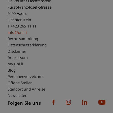
Universität Liechtenstein
Fürst-Franz-Josef-Strasse
9490 Vaduz
Liechtenstein
T +423 265 11 11
info@uni.li
Fußzeile Rechtliche Hinweise
Rechtssammlung
Datenschutzerklärung
Disclaimer
Impressum
Fußzeile Subdomain-Verzeichnis
my.uni.li
Blog
Personenverzeichnis
Offene Stellen
Standort und Anreise
Newsletter
Folgen Sie uns