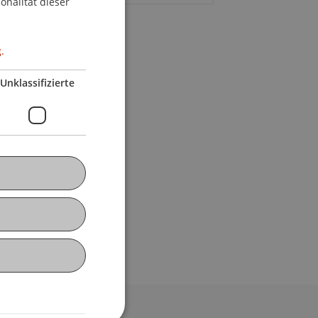
onalität dieser
.
Unklassifizierte