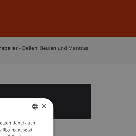
Anmelden
DE
EN
peller - Dellen, Beulen und Mantras
7
×
z
setzen dabei auch
GERMAN
willigung gesetzt
ENGLISH