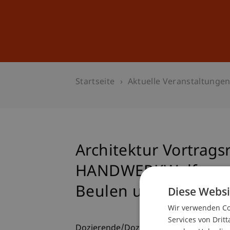
Studium
Weiterbildung
Startseite
Aktuelle Veranstaltunge
Architektur Vortragsr
HANDWERKWolfgang T
Beulen und Mantras
Diese Websi
Wir verwenden Coo
Services von Dritt
Dozierende/Dozierender: