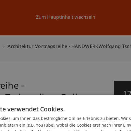
Forschung
Universität
Aktuelles
Zum Hauptinhalt wechseln
n
Architektur Vortragsreihe - HANDWERKWolfgang Tscha
eihe -
1
schapeller - Dellen,
De
te verwendet Cookies.
kies, um Ihnen das bestmögliche Online-Erlebnis zu bieten. Wir 
anbietern ein (z.B. YouTube), wobei die Cookies erst nach Ihrer Ein