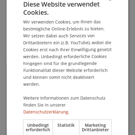
Diese Website verwendet
Cookies.
GERMAN
School/Professur:
Wir verwenden Cookies, um Ihnen das
ENGLISH
Empfang
bestmögliche Online-Erlebnis zu bieten.
Wir setzen dabei auch Services von
Das Institut für Wirtschaftsinformatik der
Drittanbietern ein (z.B. YouTube), wobei die
Hochschule Liechtenstein informiert über die
Cookies erst nach Ihrer Einwilligung gesetzt
aktuellen Weiterbildungsangebote aus den
werden. Unbedingt erforderliche Cookies
hingegen sind für die grundlegende
Bereichen Business Process Management,
Funktionalität dieser Website erforderlich
objektorientierte Softwareentwicklung sowie die
und können somit nicht deaktiviert
aktuellen Bachelor- und Masterstudiengänge.
werden.
Bei dieser Veranstaltung erhalten Sie fundierte
Informationen und einen massgeschneiderten
Weitere Informationen zum Datenschutz
Gesamtüberblick über das Angebot an Studien-
finden Sie in unserer
und Lehrgängen, fachspezifischen Tagungen,
Datenschutzerklärung.
Seminaren und Vorträgen.
Unbedingt
Statistik
Marketing
erforderlich
Drittanbieter
Wir laden Sie herzlich ein, das Institut für