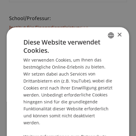
School/Professur:
Institut für Finanzdienstleistungen
×
Diese Website verwendet
Das Institut für Finanzdienstleistungen der
Hochschule Liechtenstein veranstaltet einen
Cookies.
GERMAN
Informationsabend und informiert über die
Wir verwenden Cookies, um Ihnen das
ENGLISH
aktuellen Weiterbildungsangebote aus den
bestmögliche Online-Erlebnis zu bieten.
Bereichen Asset- und Portfoliomanagement,
Wir setzen dabei auch Services von
Gesellschaftsrecht, Investmentfonds, Private
Drittanbietern ein (z.B. YouTube), wobei die
Banking, Steuerrecht, Treuhandwesen und
Cookies erst nach Ihrer Einwilligung gesetzt
Wealth Management. Bei dieser Veranstaltung
werden. Unbedingt erforderliche Cookies
hingegen sind für die grundlegende
erhalten Sie fundierte Informationen und einen
Funktionalität dieser Website erforderlich
massgeschneiderten Gesamtüberblick über das
und können somit nicht deaktiviert
Angebot an Studien- und Lehrgängen,
werden.
fachspezifischen Tagungen, Seminaren und
Vorträgen.