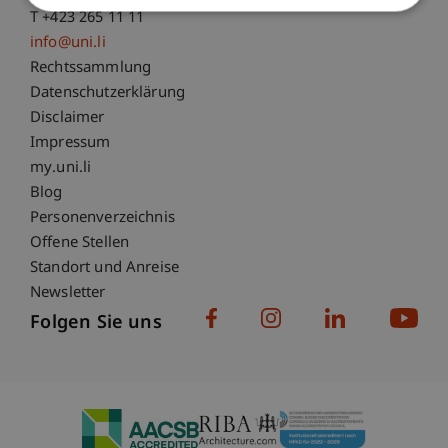
T +423 265 11 11
info@uni.li
Fußzeile Rechtliche Hinweise
Rechtssammlung
Datenschutzerklärung
Disclaimer
Impressum
Fußzeile Subdomain-Verzeichnis
my.uni.li
Blog
Personenverzeichnis
Offene Stellen
Standort und Anreise
Newsletter
Folgen Sie uns