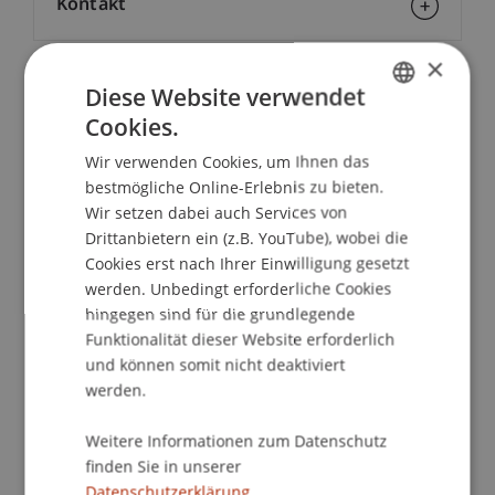
Kontakt
×
Diese Website verwendet
Dozierende:
Cookies.
GERMAN
François E. Aubert
Reto Silvani
Wir verwenden Cookies, um Ihnen das
ENGLISH
bestmögliche Online-Erlebnis zu bieten.
School/Professur:
Wir setzen dabei auch Services von
Drittanbietern ein (z.B. YouTube), wobei die
Institut für Finanzdienstleistungen
Cookies erst nach Ihrer Einwilligung gesetzt
The Asset Management Course aims to refresh
werden. Unbedingt erforderliche Cookies
the competences and knowledge of the
hingegen sind für die grundlegende
Funktionalität dieser Website erforderlich
participants. It includes elements of financial
und können somit nicht deaktiviert
analysis, asset selection, portfolio management
werden.
and ongoing monitoring of investments.
Concepts are shown to prepare participants for
Weitere Informationen zum Datenschutz
professional management of various assets to
finden Sie in unserer
meet specified investment goals for the benefit of
Datenschutzerklärung.