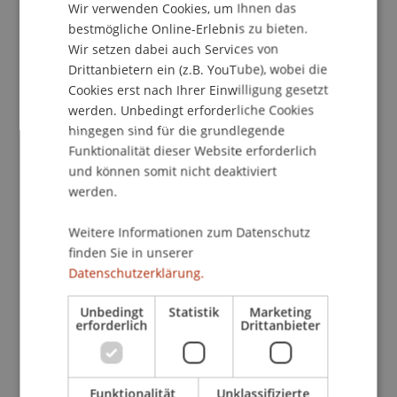
Wir verwenden Cookies, um Ihnen das
ENGLISH
bestmögliche Online-Erlebnis zu bieten.
Wir setzen dabei auch Services von
School/Professur:
Drittanbietern ein (z.B. YouTube), wobei die
Institut für Finanzdienstleistungen
Cookies erst nach Ihrer Einwilligung gesetzt
werden. Unbedingt erforderliche Cookies
Im Jahr 2005 wurde die Microfinance Initiative
hingegen sind für die grundlegende
Liechtenstein (MIL) durch den
Funktionalität dieser Website erforderlich
Liechtensteinischen Bankenverband, die Hilti
und können somit nicht deaktiviert
Familienstiftung, Medicor Foundation, die
werden.
Hochschule Liechtenstein, den
Liechtensteinischen Entwicklungsdienst und das
Weitere Informationen zum Datenschutz
finden Sie in unserer
Amt für Auswärtige Angelegenheiten ins Leben
Datenschutzerklärung.
gerufen. Die Veranstaltung "Microfinance in
Liechtenstein - Initiative, Wissenschaft und
Unbedingt
Statistik
Marketing
praktische Umsetzung" informiert über die
erforderlich
Drittanbieter
Aktivitäten der vergangenen zwei Jahre und gibt
einen Ausblick über zukünftige Entwicklungen.
Funktionalität
Unklassifizierte