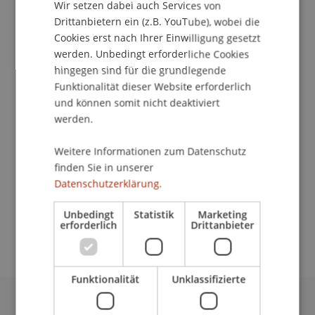
Kontakt
Wir setzen dabei auch Services von
Drittanbietern ein (z.B. YouTube), wobei die
Cookies erst nach Ihrer Einwilligung gesetzt
werden. Unbedingt erforderliche Cookies
School/Professur:
hingegen sind für die grundlegende
Institut für Finanzdienstleistungen
Funktionalität dieser Website erforderlich
und können somit nicht deaktiviert
Wie funktioniert die internationale
werden.
Rechnungslegung (IAS/IFRS) wirklich? Worin
Weitere Informationen zum Datenschutz
bestehen die Gemeinsamkeiten, womit die
finden Sie in unserer
Unterschiede zur handelsrechtlichen
Datenschutzerklärung.
Rechnungslegung nach PGR? Wie erfolgt die
Umsetzung der internationalen
Unbedingt
Statistik
Marketing
Rechnungslegung (IAS/IFRS) in der Praxis?
erforderlich
Drittanbieter
Funktionalität
Unklassifizierte
Universität Liechtenstein