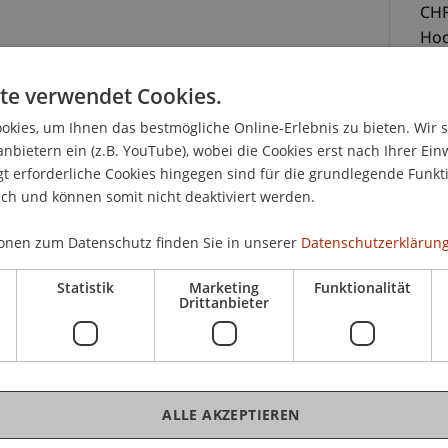
CHF
Hoc
Mas
Hoc
te verwendet Cookies.
en
kies, um Ihnen das bestmögliche Online-Erlebnis zu bieten. Wir 
CHF
anbietern ein (z.B. YouTube), wobei die Cookies erst nach Ihrer Ein
Tei
 erforderliche Cookies hingegen sind für die grundlegende Funkti
ich und können somit nicht deaktiviert werden.
onen zum Datenschutz finden Sie in unserer
Datenschutzerklärung
Statistik
Marketing
Funktionalität
Drittanbieter
oad
K
Mon
Sc
ALLE AKZEPTIEREN