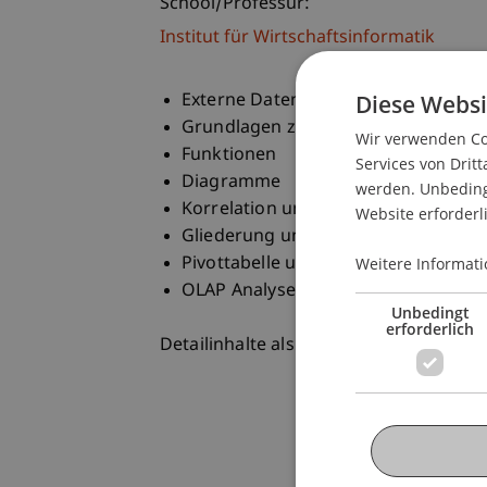
School/Professur:
Institut für Wirtschaftsinformatik
Diese Websi
Externe Daten importieren
Grundlagen zu grossen Datenmeng
Wir verwenden Coo
Funktionen
Services von Dritt
Diagramme
werden. Unbedingt
Korrelation und Prognosen
Website erforderl
Gliederung und Teilergebnis
Pivottabelle und Pivotcharts
Weitere Informati
OLAP Analyse
Unbedingt
erforderlich
Detailinhalte als pdf-Datei zum Downl