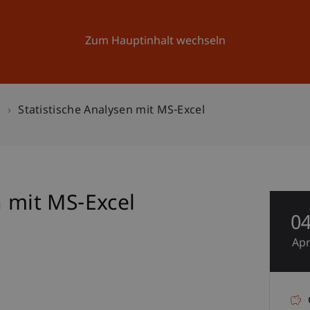
Forschung
Universität
Aktuelles
Zum Hauptinhalt wechseln
n
Statistische Analysen mit MS-Excel
n mit MS-Excel
0
Ap