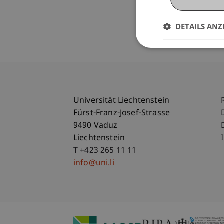
DETAILS ANZ
Universität Liechtenstein
Fürst-Franz-Josef-Strasse
9490 Vaduz
Liechtenstein
T +423 265 11 11
info@uni.li