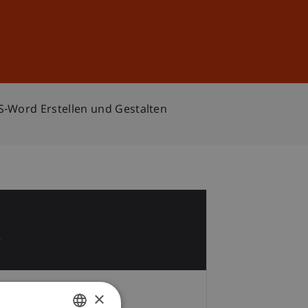
Anmelden
DE
EN
S-Word Erstellen und Gestalten
1
r
×
Gebühren