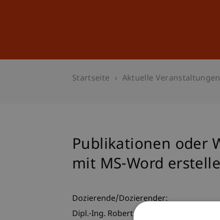
Studium
Weiterbildung
Startseite
Aktuelle Veranstaltunge
Publikationen oder W
mit MS-Word erstell
Dozierende/Dozierender:
Dipl.-Ing. Robert Fritsche