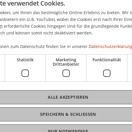
te verwendet Cookies.
CHF
Hoc
kies, um Ihnen das bestmögliche Online-Erlebnis zu bieten. Wir 
Mas
anbietern ein (z.B. YouTube), wobei die Cookies erst nach Ihrer Ein
 erforderliche Cookies hingegen sind für die grundlegende Funkti
Hoc
ich und können somit nicht deaktiviert werden.
CHF
onen zum Datenschutz finden Sie in unserer
Datenschutzerklärung
Tei
Statistik
Marketing
Funktionalität
Drittanbieter
ng, Verzeichnisse, Verweise
ALLE AKZEPTIEREN
K
oad
SPEICHERN & SCHLIESSEN
Mon
Sc
NUR NOTWENDIGE