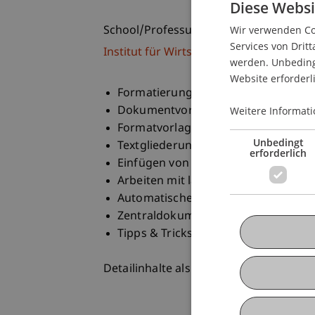
Diese Websi
Wir verwenden Coo
School/Professur:
Services von Dritt
Institut für Wirtschaftsinformatik
werden. Unbedingt
Website erforderl
Formatierung
Dokumentvorlagen
Weitere Informati
Formatvorlagen
Unbedingt
Textgliederung
erforderlich
Einfügen von Objekten
Arbeiten mit langen Dokumenten
Automatische Erstellung: Beschriftu
Zentraldokumente
Tipps & Tricks
Detailinhalte als pdf-Datei zum Downl