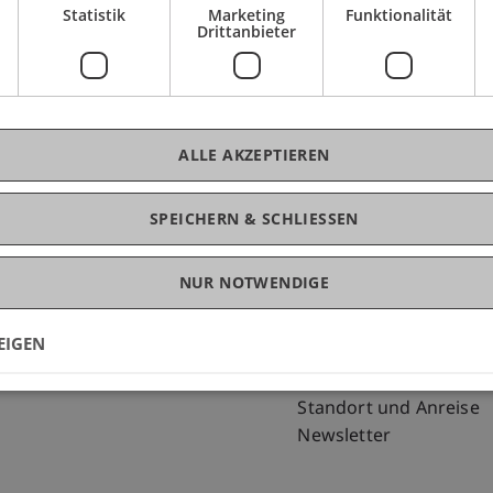
Statistik
Marketing
Funktionalität
Drittanbieter
ALLE AKZEPTIEREN
SPEICHERN & SCHLIESSEN
NUR NOTWENDIGE
Fußzeile Rechtliche Hinweise
Fußzeile Su
Rechtssammlung
my.uni.li
Datenschutzerklärung
Blog
EIGEN
Disclaimer
Personenverzeichnis
Impressum
Offene Stellen
Standort und Anreise
Newsletter