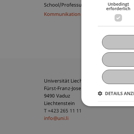
Unbedingt
School/Professur:
erforderlich
Kommunikation und Marketing
Universität Liechtenstein
Fürst-Franz-Josef-Strasse
DETAILS ANZ
9490 Vaduz
Liechtenstein
T +423 265 11 11
info@uni.li