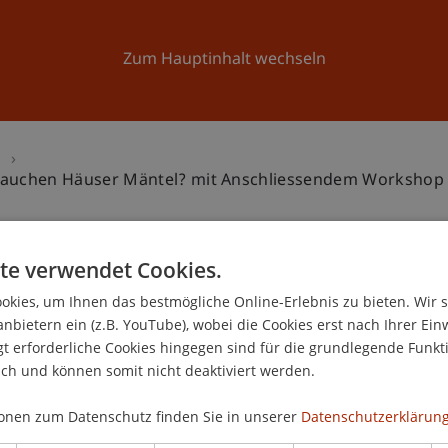
Forschung
Universität
Aktuelles
Zum Hauptinhalt wechseln
n
Brauchen Häuser Mäntel? mit Anschliessendem Workshop
te verwendet Cookies.
kies, um Ihnen das bestmögliche Online-Erlebnis zu bieten. Wir 
stein: «Weshalb brauchen
anbietern ein (z.B. YouTube), wobei die Cookies erst nach Ihrer Ein
1
 anschliessendem
 erforderliche Cookies hingegen sind für die grundlegende Funkti
ich und können somit nicht deaktiviert werden.
Ap
onen zum Datenschutz finden Sie in unserer
Datenschutzerklärung