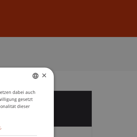
Anmelden
DE
EN
×
setzen dabei auch
GERMAN
willigung gesetzt
ENGLISH
6
onalität dieser
r
.