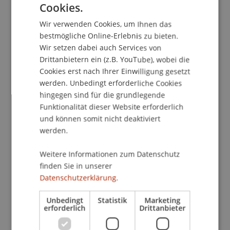
Cookies.
GERMAN
Wir verwenden Cookies, um Ihnen das
ENGLISH
Kontakt
bestmögliche Online-Erlebnis zu bieten.
Wir setzen dabei auch Services von
Drittanbietern ein (z.B. YouTube), wobei die
Cookies erst nach Ihrer Einwilligung gesetzt
Downloads/Links
werden. Unbedingt erforderliche Cookies
hingegen sind für die grundlegende
Funktionalität dieser Website erforderlich
und können somit nicht deaktiviert
School/Professur:
werden.
Institut für Finanzdienstleistungen
Weitere Informationen zum Datenschutz
Exchange Traded Funds - Investment Applications
finden Sie in unserer
and Distribution Challenges
Datenschutzerklärung.
Referent
Unbedingt
Statistik
Marketing
erforderlich
Drittanbieter
Dr. Christian Gast
Head of UBS Exchange Traded Funds and Equity