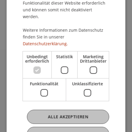
Funktionalität dieser Website erforderlich
und können somit nicht deaktiviert
werden.
School/Professur:
An-Institut KMU Zentrum
Weitere Informationen zum Datenschutz
finden Sie in unserer
Datenschutzerklärung.
Unbedingt
Statistik
Marketing
erforderlich
Drittanbieter
Universität Liechtenstein
Fürst-Franz-Josef-Strasse
9490 Vaduz
Funktionalität
Unklassifizierte
Liechtenstein
T +423 265 11 11
info@uni.li
Fußzeile Rechtliche Hinweise
Rechtssammlung
ALLE AKZEPTIEREN
Datenschutzerklärung
Disclaimer
Impressum