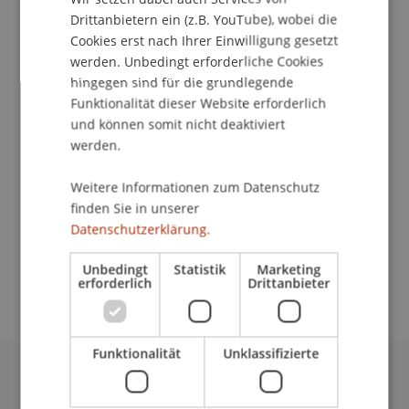
Drittanbietern ein (z.B. YouTube), wobei die
Kontakt
Cookies erst nach Ihrer Einwilligung gesetzt
werden. Unbedingt erforderliche Cookies
hingegen sind für die grundlegende
Funktionalität dieser Website erforderlich
School/Professur:
und können somit nicht deaktiviert
Kommunikation und Marketing
werden.
Antrittsvorlesung von Prof. Dr. Stefan
Weitere Informationen zum Datenschutz
Güldenberg zum Thema "Produktive
finden Sie in unserer
Wissensarbeit?! Warum Frederick W. Taylor's
Datenschutzerklärung.
wissenschaftliches Management heute wieder
Unbedingt
Statistik
Marketing
wichtig wird."
erforderlich
Drittanbieter
Funktionalität
Unklassifizierte
Universität Liechtenstein