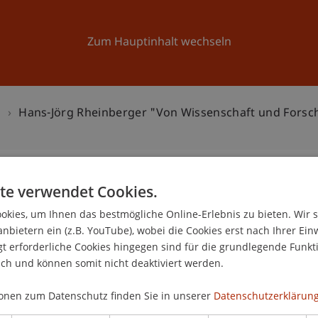
Forschung
Universität
Aktuelles
Zum Hauptinhalt wechseln
n
Hans-Jörg Rheinberger "Von Wissenschaft und Fors
te verwendet Cookies.
er "Von Wissenschaft und
kies, um Ihnen das bestmögliche Online-Erlebnis zu bieten. Wir 
2
anbietern ein (z.B. YouTube), wobei die Cookies erst nach Ihrer Ein
 erforderliche Cookies hingegen sind für die grundlegende Funkti
No
ich und können somit nicht deaktiviert werden.
onen zum Datenschutz finden Sie in unserer
Datenschutzerklärung