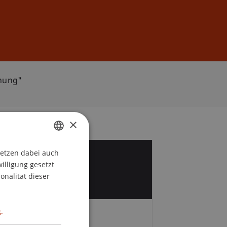
Anmelden
DE
EN
chung"
×
setzen dabei auch
GERMAN
1
willigung gesetzt
ENGLISH
onalität dieser
v
.