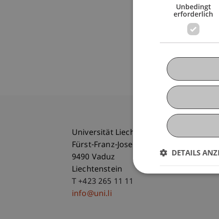
Unbedingt
erforderlich
Universität Liechtenstein
Fürst-Franz-Josef-Strasse
DETAILS ANZ
9490 Vaduz
Liechtenstein
T +423 265 11 11
info@uni.li