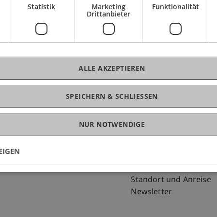
Statistik
Marketing
Funktionalität
Drittanbieter
ALLE AKZEPTIEREN
SPEICHERN & SCHLIESSEN
NUR NOTWENDIGE
Fußzeile Rechtliche Hinweise
Fußzeile Su
Rechtssammlung
my.uni.li
Datenschutzerklärung
Blog
EIGEN
Disclaimer
Personenverzeichnis
Impressum
Offene Stellen
Standort und Anreise
Newsletter