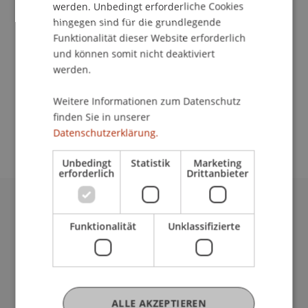
werden. Unbedingt erforderliche Cookies
hingegen sind für die grundlegende
Funktionalität dieser Website erforderlich
Kontakt
und können somit nicht deaktiviert
werden.
Weitere Informationen zum Datenschutz
School/Professur:
finden Sie in unserer
Institut für Entrepreneurship
Datenschutzerklärung.
Unbedingt
Statistik
Marketing
erforderlich
Drittanbieter
Universität Liechtenstein
Funktionalität
Unklassifizierte
Fürst-Franz-Josef-Strasse
9490 Vaduz
Liechtenstein
T +423 265 11 11
info@uni.li
ALLE AKZEPTIEREN