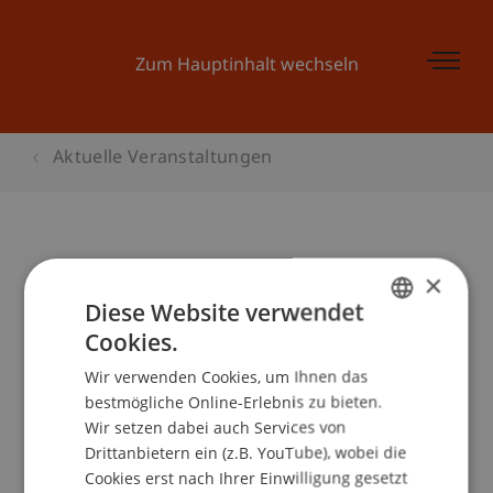
Zum Hauptinhalt wechseln
Aktuelle Veranstaltungen
Russland als Geschäftsfeld -
×
Diese Website verwendet
zwischen Klischees und Realität
Cookies.
(Wirtschaftliche, interkulturelle
GERMAN
und politische Aspekte)
Wir verwenden Cookies, um Ihnen das
ENGLISH
bestmögliche Online-Erlebnis zu bieten.
Wir setzen dabei auch Services von
Drittanbietern ein (z.B. YouTube), wobei die
Veranstaltungsdetails
Cookies erst nach Ihrer Einwilligung gesetzt