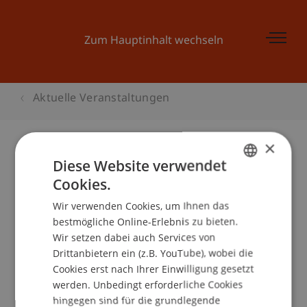
Zum Hauptinhalt wechseln
Aktuelle Veranstaltungen
×
Diese Website verwendet
Kinder-Uni Liechtenstein: «WER
Cookies.
GERMAN
KRATZT DA AN DEN WOLKEN? VOM
Wir verwenden Cookies, um Ihnen das
ENGLISH
ABENTEUER IN SCHWINDELNDER
bestmögliche Online-Erlebnis zu bieten.
HÖHE!»
Wir setzen dabei auch Services von
Drittanbietern ein (z.B. YouTube), wobei die
Cookies erst nach Ihrer Einwilligung gesetzt
werden. Unbedingt erforderliche Cookies
Veranstaltungsdetails
hingegen sind für die grundlegende