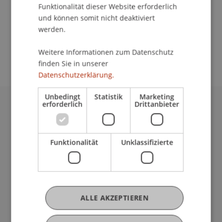
Funktionalität dieser Website erforderlich
und können somit nicht deaktiviert
werden.
School/Professur:
Kommunikation und Marketing
Weitere Informationen zum Datenschutz
finden Sie in unserer
Datenschutzerklärung.
Unbedingt
Statistik
Marketing
erforderlich
Drittanbieter
Universität Liechtenstein
Fürst-Franz-Josef-Strasse
9490 Vaduz
Funktionalität
Unklassifizierte
Liechtenstein
T +423 265 11 11
info@uni.li
Fußzeile Rechtliche Hinweise
Rechtssammlung
ALLE AKZEPTIEREN
Datenschutzerklärung
Disclaimer