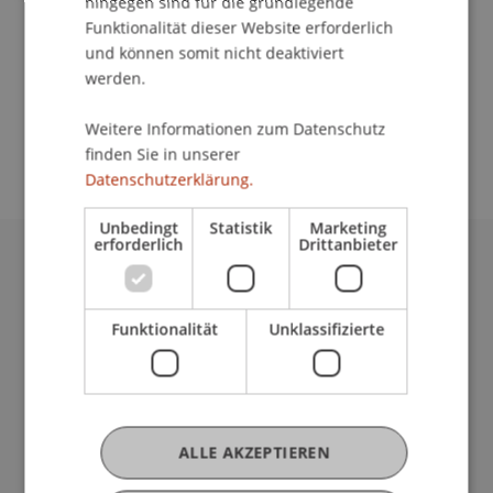
hingegen sind für die grundlegende
Kontakt
Funktionalität dieser Website erforderlich
und können somit nicht deaktiviert
werden.
School/Professur:
Weitere Informationen zum Datenschutz
Institut für Entrepreneurship
finden Sie in unserer
Datenschutzerklärung.
Unbedingt
Statistik
Marketing
erforderlich
Drittanbieter
Universität Liechtenstein
Fürst-Franz-Josef-Strasse
Funktionalität
Unklassifizierte
9490 Vaduz
Liechtenstein
T +423 265 11 11
info@uni.li
Fußzeile Rechtliche Hinweise
Rechtssammlung
ALLE AKZEPTIEREN
Datenschutzerklärung