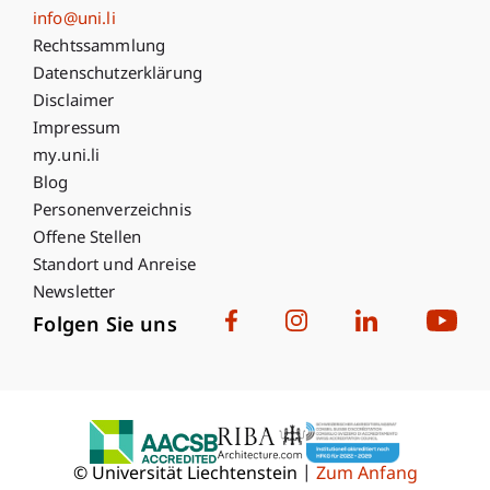
info@uni.li
Fußzeile Rechtliche Hinweise
Rechtssammlung
Datenschutzerklärung
Disclaimer
Impressum
Fußzeile Subdomain-Verzeichnis
my.uni.li
Blog
Personenverzeichnis
Offene Stellen
Standort und Anreise
Newsletter
Folgen Sie uns
© Universität Liechtenstein
Zum Anfang