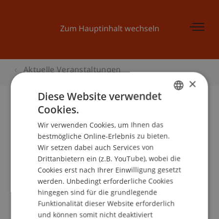
Zum Hauptinhalt wechseln
Aktuelle Veranstaltungen
×
Diese Website verwendet
Cookies.
GERMAN
Praxistraining Sorgfaltspflichten
Wir verwenden Cookies, um Ihnen das
ENGLISH
bestmögliche Online-Erlebnis zu bieten.
Wir setzen dabei auch Services von
Drittanbietern ein (z.B. YouTube), wobei die
Veranstaltungsdetails
Cookies erst nach Ihrer Einwilligung gesetzt
werden. Unbedingt erforderliche Cookies
hingegen sind für die grundlegende
Funktionalität dieser Website erforderlich
School/Professur:
und können somit nicht deaktiviert