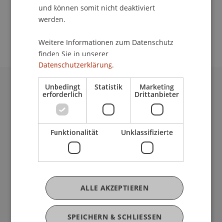
School/Professur:
und können somit nicht deaktiviert
An-Institut Institute for Compliance and Quality
werden.
Management (ICQM)
Weitere Informationen zum Datenschutz
finden Sie in unserer
Datenschutzerklärung.
Unbedingt
Statistik
Marketing
Universität Liechtenstein
erforderlich
Drittanbieter
Fürst-Franz-Josef-Strasse
9490 Vaduz
Liechtenstein
Funktionalität
Unklassifizierte
T +423 265 11 11
info@uni.li
Fußzeile Rechtliche Hinweise
Rechtssammlung
Datenschutzerklärung
ALLE AKZEPTIEREN
Disclaimer
Impressum
Fußzeile Subdomain-Verzeichnis
SPEICHERN & SCHLIESSEN
my.uni.li