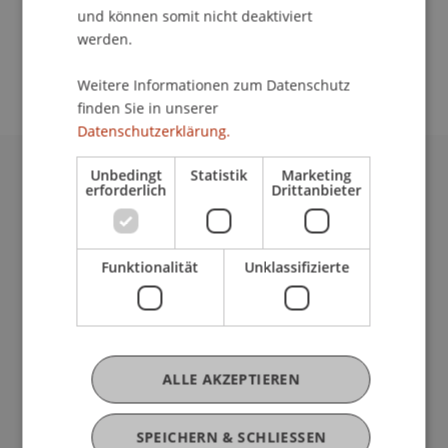
School/Professur:
und können somit nicht deaktiviert
An-Institut Institute for Compliance and Quality
werden.
Management (ICQM)
Weitere Informationen zum Datenschutz
finden Sie in unserer
Datenschutzerklärung.
Unbedingt
Statistik
Marketing
Universität Liechtenstein
erforderlich
Drittanbieter
Fürst-Franz-Josef-Strasse
9490 Vaduz
Liechtenstein
Funktionalität
Unklassifizierte
T +423 265 11 11
info@uni.li
Fußzeile Rechtliche Hinweise
Rechtssammlung
Datenschutzerklärung
ALLE AKZEPTIEREN
Disclaimer
Impressum
Fußzeile Subdomain-Verzeichnis
SPEICHERN & SCHLIESSEN
my.uni.li