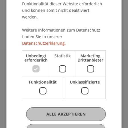
Funktionalität dieser Website erforderlich
und können somit nicht deaktiviert
werden.
School/Professur:
Kommunikation und Marketing
Weitere Informationen zum Datenschutz
finden Sie in unserer
Datenschutzerklärung.
Unbedingt
Statistik
Marketing
erforderlich
Drittanbieter
Universität Liechtenstein
Fürst-Franz-Josef-Strasse
9490 Vaduz
Funktionalität
Unklassifizierte
Liechtenstein
T +423 265 11 11
info@uni.li
Fußzeile Rechtliche Hinweise
Rechtssammlung
ALLE AKZEPTIEREN
Datenschutzerklärung
Disclaimer