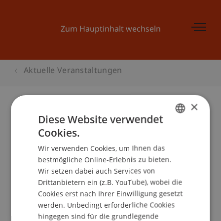
Zum Hauptinhalt wechseln
Aktuelle Veranstaltungen
×
Diese Website verwendet
Kinder-Uni Liechtenstein: «WIE
Cookies.
GERMAN
COMPUTERHELDEN LAUFEN
Wir verwenden Cookies, um Ihnen das
ENGLISH
LERNEN! Computerspiele: Vom
bestmögliche Online-Erlebnis zu bieten.
Strichmännchen zur Comicfigur!»
Wir setzen dabei auch Services von
Drittanbietern ein (z.B. YouTube), wobei die
Cookies erst nach Ihrer Einwilligung gesetzt
werden. Unbedingt erforderliche Cookies
Veranstaltungsdetails
hingegen sind für die grundlegende