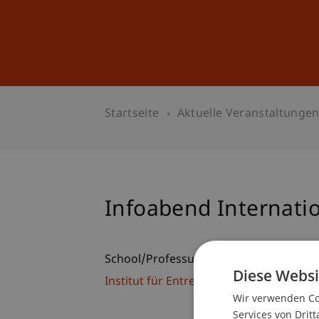
Studium
Weiterbildung
Startseite
Aktuelle Veranstaltunge
Infoabend Internat
School/Professur:
Diese Websi
Institut für Entrepreneurship
Wir verwenden Coo
Services von Dritt