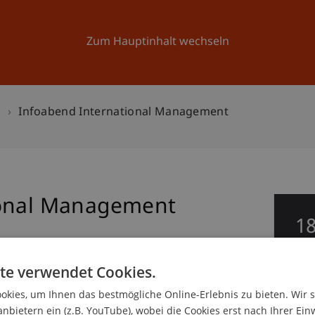
Forschung
Universität
Aktuelles
Zum Hauptinhalt wechseln
n
Infoabend International Management
ional Management
1
Ap
te verwendet Cookies.
kies, um Ihnen das bestmögliche Online-Erlebnis zu bieten. Wir 
anbietern ein (z.B. YouTube), wobei die Cookies erst nach Ihrer Ein