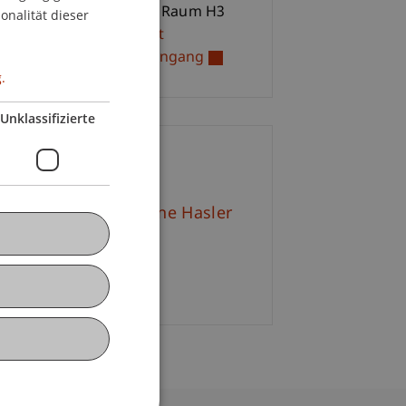
ENGLISH
hschule Liechtenstein, Raum H3
onalität dieser
ernational Management
hdiplom- / MBA-Studiengang
.
Unklassifizierte
ontakt
l.-Betr.oec. FH Nadine Hasler
+423 265 11 60
E-Mail